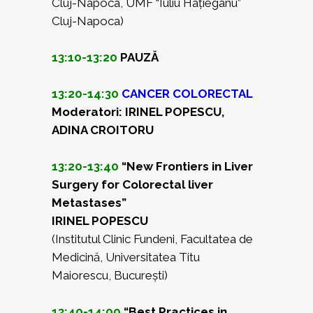
Cluj-Napoca, UMF “Iuliu Hațieganu”
Cluj-Napoca)
13:10-13:20
PAUZĂ
13:20-14:30
CANCER COLORECTAL
Moderatori: IRINEL POPESCU,
ADINA CROITORU
13:20-13:40
“New Frontiers in Liver
Surgery for Colorectal liver
Metastases”
IRINEL POPESCU
(Institutul Clinic Fundeni, Facultatea de
Medicină, Universitatea Titu
Maiorescu, București)
13:40-14:00
“Best Practices in