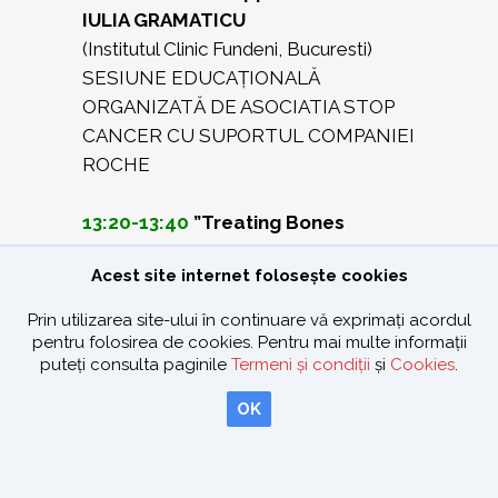
IULIA GRAMATICU
(Institutul Clinic Fundeni, Bucuresti)
SESIUNE EDUCAȚIONALĂ
ORGANIZATĂ DE ASOCIATIA STOP
CANCER CU SUPORTUL COMPANIEI
ROCHE
13:20-13:40
”Treating Bones
Metastases with Biological
Acest site internet folosește cookies
Therapy Denosumab”
LAURA MAZILU
Prin utilizarea site-ului în continuare vă exprimați acordul
(Spitalul Județean Constanța,
pentru folosirea de cookies. Pentru mai multe informații
puteți consulta paginile
Termeni și condiții
și
Cookies
.
Universitatea Ovidius, Constanța)
SESIUNE EDUCAȚIONALĂ
OK
ORGANIZATĂ DE ASOCIATIA STOP
CANCER CU SUPORTUL COMPANIEI
AMGEN